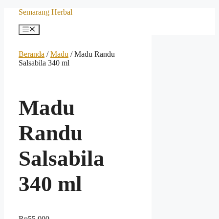
Langsung
Semarang Herbal
ke
isi
Menu
Beranda
/
Madu
/ Madu Randu
Salsabila 340 ml
Madu
Randu
Salsabila
340 ml
Rp
55.000