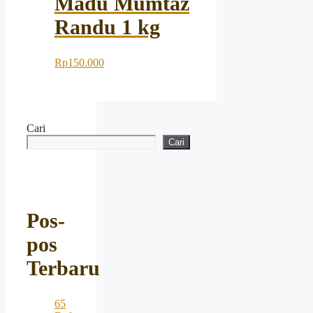
Madu Mumtaz
Randu 1 kg
Rp
150.000
Cari
Cari
Pos-
pos
Terbaru
65