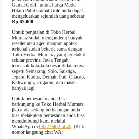
Gamat Gold , untuk harga Madu
Hitam Pahit Gamat Gold anda dapat
mengeluarkan sejumlah uang sebesar
Rp.65.000
Untuk penjualan di Toko Herbal
Mumtaz sudah mengandeng banyak
reseller atau agen maupun apotek
terkenal sudah bekerja sama dengan
Toko Herbal Mumtaz, yang terletak di
sekitar provinsi Jawa Tengah
termasuk kota-kota besar didalamnya
seperti Semarang, Solo, Salatiga,
Jepara, Kudus, Demak, Pati, Cilacap,
Kaliwungu, Ungaran, dan masih
banyak lagi.
Untuk pemesanan anda bisa
berkunjung ke Toko Herbal Mumtaz,
jika anda sedang berhalangan anda
bisa melakukan pemesanan anda bisa
menghubungi kami melalui
WhatsApp di
0822 9402 5649
(Klik
nomor langsung chat WA).