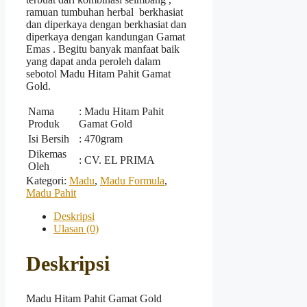
ramuan tumbuhan herbal berkhasiat
dan diperkaya dengan berkhasiat dan
diperkaya dengan kandungan Gamat
Emas . Begitu banyak manfaat baik
yang dapat anda peroleh dalam
sebotol Madu Hitam Pahit Gamat
Gold.
Nama
: Madu Hitam Pahit
Produk
Gamat Gold
Isi Bersih
: 470gram
Dikemas
: CV. EL PRIMA
Oleh
Kategori:
Madu
,
Madu Formula
,
Madu Pahit
Deskripsi
Ulasan (0)
Deskripsi
Madu Hitam Pahit Gamat Gold