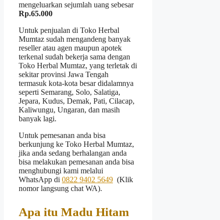
mengeluarkan sejumlah uang sebesar
Rp.65.000
Untuk penjualan di Toko Herbal
Mumtaz sudah mengandeng banyak
reseller atau agen maupun apotek
terkenal sudah bekerja sama dengan
Toko Herbal Mumtaz, yang terletak di
sekitar provinsi Jawa Tengah
termasuk kota-kota besar didalamnya
seperti Semarang, Solo, Salatiga,
Jepara, Kudus, Demak, Pati, Cilacap,
Kaliwungu, Ungaran, dan masih
banyak lagi.
Untuk pemesanan anda bisa
berkunjung ke Toko Herbal Mumtaz,
jika anda sedang berhalangan anda
bisa melakukan pemesanan anda bisa
menghubungi kami melalui
WhatsApp di
0822 9402 5649
(Klik
nomor langsung chat WA).
Apa itu Madu Hitam