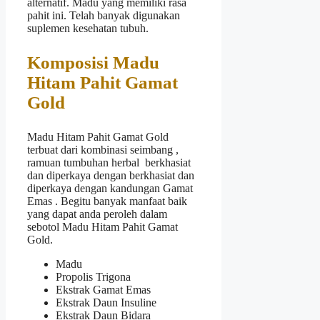
alternatif. Madu yang memiliki rasa
pahit ini. Telah banyak digunakan
suplemen kesehatan tubuh.
Komposisi Madu
Hitam Pahit Gamat
Gold
Madu Hitam Pahit Gamat Gold
terbuat dari kombinasi seimbang ,
ramuan tumbuhan herbal berkhasiat
dan diperkaya dengan berkhasiat dan
diperkaya dengan kandungan Gamat
Emas . Begitu banyak manfaat baik
yang dapat anda peroleh dalam
sebotol Madu Hitam Pahit Gamat
Gold.
Madu
Propolis Trigona
Ekstrak Gamat Emas
Ekstrak Daun Insuline
Ekstrak Daun Bidara