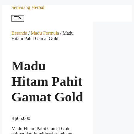
Langsung
Semarang Herbal
ke
isi
Menu
Beranda
/
Madu Formula
/ Madu
Hitam Pahit Gamat Gold
Madu
Hitam Pahit
Gamat Gold
Rp
65.000
Madu Hitam Pahit Gamat Gold
terbuat dari kombinasi seimbang ,