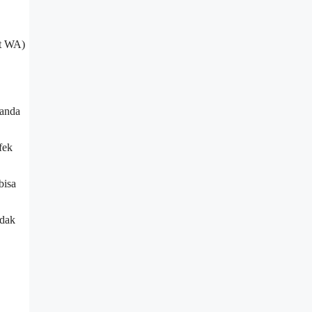
at WA)
 anda
fek
bisa
idak