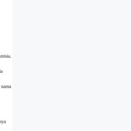
unisia,
da
k nama
gnya