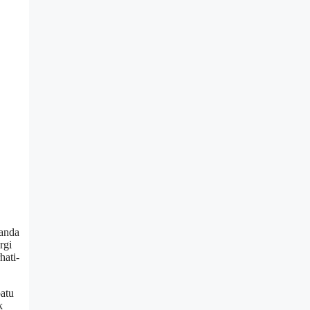
 anda
rgi
hati-
atu
k