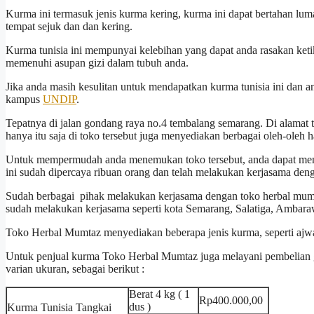
Kurma ini termasuk jenis kurma kering, kurma ini dapat bertahan lumay
tempat sejuk dan dan kering.
Kurma tunisia ini mempunyai kelebihan yang dapat anda rasakan ket
memenuhi asupan gizi dalam tubuh anda.
Jika anda masih kesulitan untuk mendapatkan kurma tunisia ini dan 
kampus
UNDIP
.
Tepatnya di jalan gondang raya no.4 tembalang semarang. Di alamat t
hanya itu saja di toko tersebut juga menyediakan berbagai oleh-oleh h
Untuk mempermudah anda menemukan toko tersebut, anda dapat men
ini sudah dipercaya ribuan orang dan telah melakukan kerjasama denga
Sudah berbagai pihak melakukan kerjasama dengan toko herbal mumta
sudah melakukan kerjasama seperti kota Semarang, Salatiga, Ambaraw
Toko Herbal Mumtaz menyediakan beberapa jenis kurma, seperti ajwa, l
Untuk penjual kurma Toko Herbal Mumtaz juga melayani pembelian g
varian ukuran, sebagai berikut :
Berat 4 kg ( 1
Rp400.000,00
dus )
Kurma Tunisia Tangkai