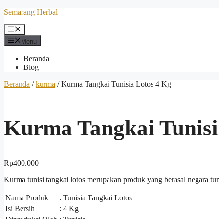
Langsung
Semarang Herbal
ke
isi
Menu
Menu
Beranda
Blog
Beranda
/
kurma
/ Kurma Tangkai Tunisia Lotos 4 Kg
Kurma Tangkai Tunisi
Rp
400.000
Kurma tunisi tangkai lotos merupakan produk yang berasal negara tun
Nama Produk
: Tunisia Tangkai Lotos
Isi Bersih
: 4 Kg