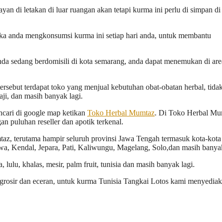
an di letakan di luar ruangan akan tetapi kurma ini perlu di simpan di
ika anda mengkonsumsi kurma ini setiap hari anda, untuk membantu
anda sedang berdomisili di kota semarang, anda dapat menemukan di are
ersebut terdapat toko yang menjual kebutuhan obat-obatan herbal, tida
aji, dan masih banyak lagi.
cari di google map ketikan
Toko Herbal Mumtaz
. Di Toko Herbal Mu
n puluhan reseller dan apotik terkenal.
z, terutama hampir seluruh provinsi Jawa Tengah termasuk kota-kota
a, Kendal, Jepara, Pati, Kaliwungu, Magelang, Solo,dan masih banyak
ulu, khalas, mesir, palm fruit, tunisia dan masih banyak lagi.
rosir dan eceran, untuk kurma Tunisia Tangkai Lotos kami menyediak