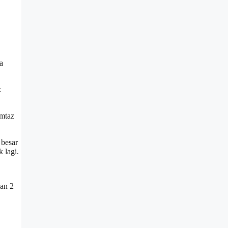
a
k
mtaz
 besar
 lagi.
an 2