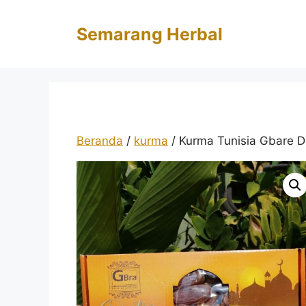
Langsung
ke
Semarang Herbal
isi
Beranda
/
kurma
/ Kurma Tunisia Gbare D