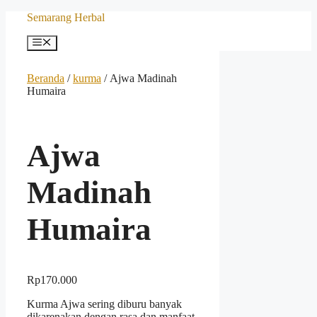
Langsung
Semarang Herbal
ke
isi
Menu
Beranda
/
kurma
/ Ajwa Madinah
Humaira
Ajwa
Madinah
Humaira
Rp
170.000
Kurma Ajwa sering diburu banyak
dikarenakan dengan rasa dan manfaat