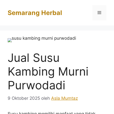
Langsung
ke
Semarang Herbal
Menu
isi
Jual Susu
Kambing Murni
Purwodadi
9 Oktober 2025
oleh
Asla Mumtaz
Susu kambing memiliki manfaat yang tidak