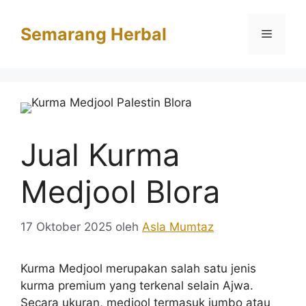
Langsung
ke
Semarang Herbal
Menu
isi
Jual Kurma
Medjool Blora
17 Oktober 2025
oleh
Asla Mumtaz
Kurma Medjool merupakan salah satu jenis
kurma premium yang terkenal selain Ajwa.
Secara ukuran, medjool termasuk jumbo atau