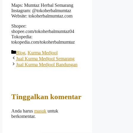
Maps: Mumtaz Herbal Semarang
Instagram: @tokoherbalmumtaz
Website: tokoherbalmumtaz.com
Shopee:
shopee.com/tokoherbalmumtaz04
Tokopedia:
tokopedia.com/tokoherbalmumtaz
Kategori
Blog
,
Kurma Medjool
Jual Kurma Medjool Semarang
Jual Kurma Medjool Bandungan
Tinggalkan komentar
Anda harus
masuk
untuk
berkomentar.