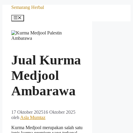
Langsung
Semarang Herbal
ke
isi
Menu
Jual Kurma
Medjool
Ambarawa
17 Oktober 2025
16 Oktober 2025
oleh
Asla Mumtaz
Kurma Medjool merupakan salah satu
jenis kurma premium yang terkenal