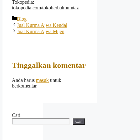
Tokopedia:
tokopedia.com/tokoherbalmumtaz
Kategori
Blog
Jual Kurma Ajwa Kendal
Jual Kurma Ajwa Mijen
Tinggalkan komentar
Anda harus
masuk
untuk
berkomentar.
Cari
Cari