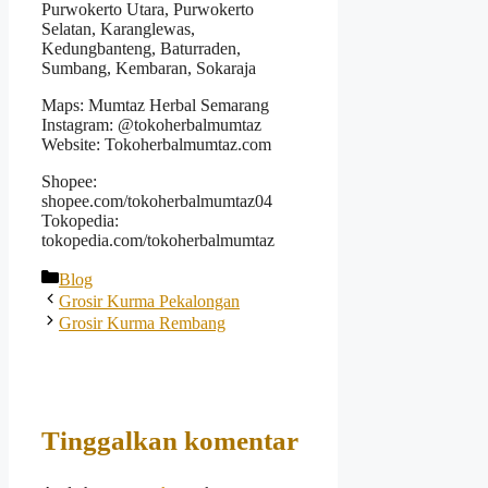
Purwokerto Utara, Purwokerto
Selatan, Karanglewas,
Kedungbanteng, Baturraden,
Sumbang, Kembaran, Sokaraja
Maps: Mumtaz Herbal Semarang
Instagram: @tokoherbalmumtaz
Website: Tokoherbalmumtaz.com
Shopee:
shopee.com/tokoherbalmumtaz04
Tokopedia:
tokopedia.com/tokoherbalmumtaz
Kategori
Blog
Grosir Kurma Pekalongan
Grosir Kurma Rembang
Tinggalkan komentar