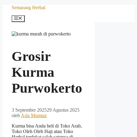
Langsung
Semarang Herbal
ke
isi
Menu
Grosir
Kurma
Purwokerto
3 September 2025
29 Agustus 2025
oleh
Asla Mumtaz
Kurma bisa Anda beli di Toko Arab,
Toko Oleh Oleh Haji atau Toko
Herbal terdekat salah satunya di