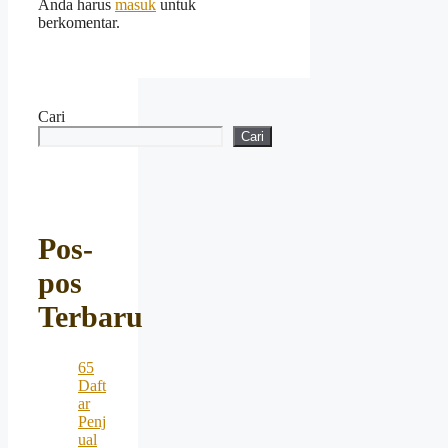
Anda harus
masuk
untuk
berkomentar.
Cari
Cari
Pos-
pos
Terbaru
65
Daft
ar
Penj
ual