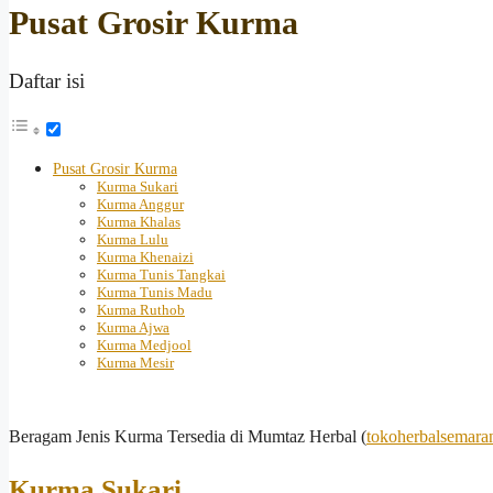
Pusat Grosir Kurma
Daftar isi
Pusat Grosir Kurma
Kurma Sukari
Kurma Anggur
Kurma Khalas
Kurma Lulu
Kurma Khenaizi
Kurma Tunis Tangkai
Kurma Tunis Madu
Kurma Ruthob
Kurma Ajwa
Kurma Medjool
Kurma Mesir
Beragam Jenis Kurma Tersedia di Mumtaz Herbal (
tokoherbalsemara
Kurma Sukari