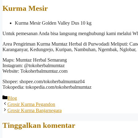
Kurma Mesir
Kurma Mesir Golden Valley Dus 10 kg
Untuk pemesanan Anda bisa langsung menghubungi kami melalui W
Area Pengiriman Kurma Mumtaz Herbal di Purwodadi Meliputi: Can
Karanganyar, Kedungrejo, Kuripan, Nambuhan, Ngembak, Nglobar, Ng
Maps: Mumtaz Herbal Semarang
Instagram: @tokoherbalmumtaz
Website: Tokoherbalmumtaz.com
Shopee: shopee.com/tokoherbalmumtaz04
Tokopedia: tokopedia.com/tokoherbalmumtaz
Kategori
Blog
Grosir Kurma Pegandon
Grosir Kurma Banjarnegara
Tinggalkan komentar