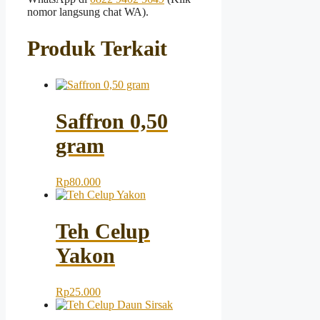
nomor langsung chat WA).
Produk Terkait
Saffron 0,50
gram
Rp
80.000
Teh Celup
Yakon
Rp
25.000