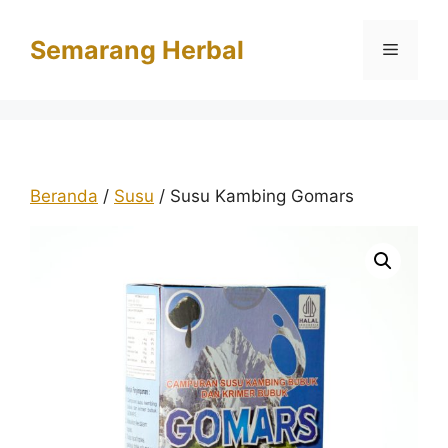
Langsung
ke
Semarang Herbal
Menu
isi
Beranda
/
Susu
/ Susu Kambing Gomars