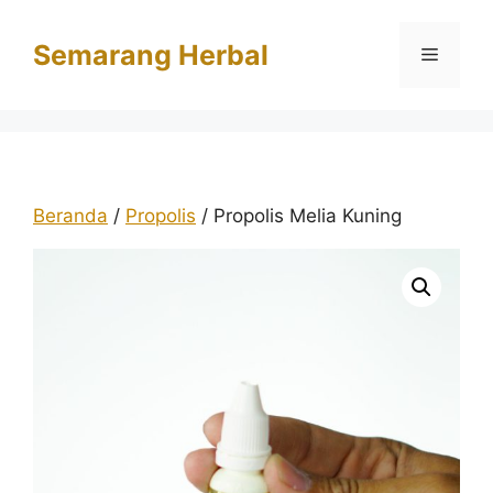
Langsung
ke
Semarang Herbal
Menu
isi
Beranda
/
Propolis
/ Propolis Melia Kuning