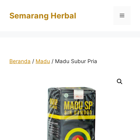
Langsung
ke
Semarang Herbal
Menu
isi
Beranda
/
Madu
/ Madu Subur Pria