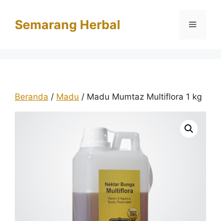
Langsung
ke
Semarang Herbal
Menu
isi
Beranda
/
Madu
/ Madu Mumtaz Multiflora 1 kg