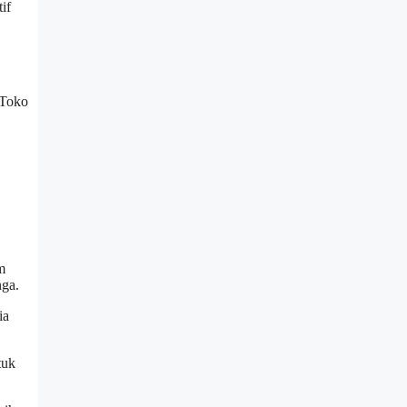
if
 Toko
m
nga.
ia
tuk