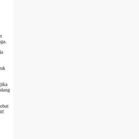
m
nga.
ia
tuk
jika
alang
 obat
if