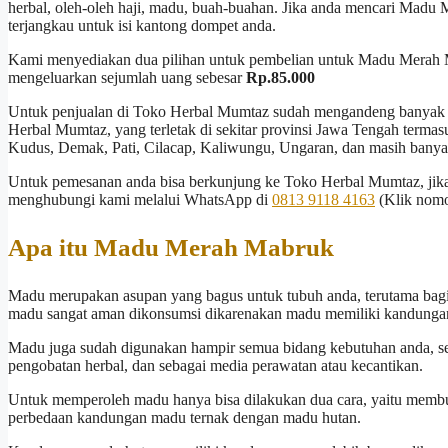
herbal, oleh-oleh haji, madu, buah-buahan. Jika anda mencari Madu 
terjangkau untuk isi kantong dompet anda.
Kami menyediakan dua pilihan untuk pembelian untuk Madu Merah
mengeluarkan sejumlah uang sebesar
Rp.85.000
Untuk penjualan di Toko Herbal Mumtaz sudah mengandeng banyak re
Herbal Mumtaz, yang terletak di sekitar provinsi Jawa Tengah termasu
Kudus, Demak, Pati, Cilacap, Kaliwungu, Ungaran, dan masih banyak
Untuk pemesanan anda bisa berkunjung ke Toko Herbal Mumtaz, jika
menghubungi kami melalui WhatsApp di
0813 9118 4163
(Klik nomo
Apa itu Madu Merah Mabruk
Madu merupakan asupan yang bagus untuk tubuh anda, terutama bagi 
madu sangat aman dikonsumsi dikarenakan madu memiliki kandungan 
Madu juga sudah digunakan hampir semua bidang kebutuhan anda, 
pengobatan herbal, dan sebagai media perawatan atau kecantikan.
Untuk memperoleh madu hanya bisa dilakukan dua cara, yaitu membu
perbedaan kandungan madu ternak dengan madu hutan.