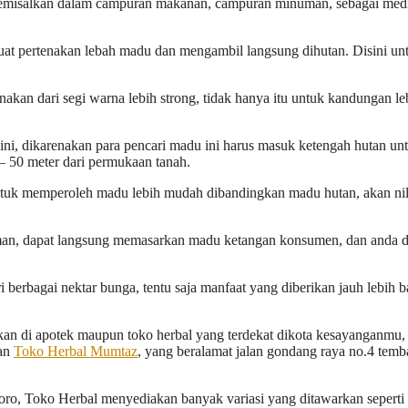
semisalkan dalam campuran makanan, campuran minuman, sebagai med
at pertenakan lebah madu dan mengambil langsung dihutan. Disini un
an dari segi warna lebih strong, tidak hanya itu untuk kandungan le
ni, dikarenakan para pencari madu ini harus masuk ketengah hutan un
 – 50 meter dari permukaan tanah.
ntuk memperoleh madu lebih mudah dibandingkan madu hutan, akan nil
aman, dapat langsung memasarkan madu ketangan konsumen, dan anda d
erbagai nektar bunga, tentu saja manfaat yang diberikan jauh lebih 
an di apotek maupun toko herbal yang terdekat dikota kesayanganmu, 
kan
Toko Herbal Mumtaz
, yang beralamat jalan gondang raya no.4 temb
oro, Toko Herbal menyediakan banyak variasi yang ditawarkan seperti