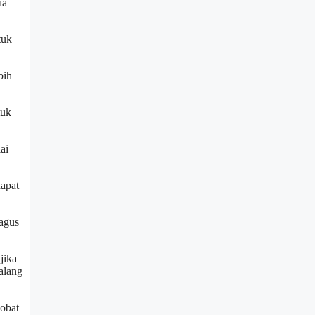
ia
tuk
bih
tuk
ai
apat
bagus
jika
alang
 obat