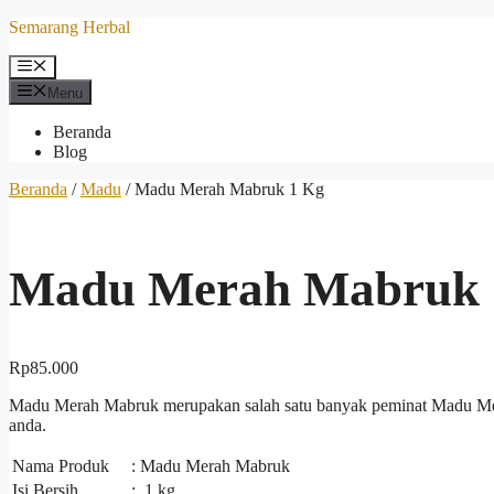
Langsung
Semarang Herbal
ke
isi
Menu
Menu
Beranda
Blog
Beranda
/
Madu
/ Madu Merah Mabruk 1 Kg
Madu Merah Mabruk 
Rp
85.000
Madu Merah Mabruk merupakan salah satu banyak peminat Madu Me
anda.
Nama Produk
: Madu Merah Mabruk
Isi Bersih
: 1 kg