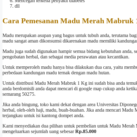
Mencegah terkena penyakit diabetes
dll
Cara Pemesanan Madu Merah Mabruk 
Madu merupakan asupan yang bagus untuk tubuh anda, terutama bagi 
madu sangat aman dikonsumsi dikarenakan madu memiliki kandungan 
Madu juga sudah digunakan hampir semua bidang kebutuhan anda, 
pengobatan herbal, dan sebagai media perawatan atau kecantikan.
Untuk memperoleh madu hanya bisa dilakukan dua cara, yaitu membu
perbedaan kandungan madu ternak dengan madu hutan.
Untuk distribusi Madu Merah Mabruk 1 Kg ini sudah bisa anda temuk
anda berdomisili anda dapat mencari di google map cukup anda keti
semarang 50275.
Jika anda bingung, toko kami dekat dengan area Universitas Diponeg
herbal, oleh-oleh haji, madu, buah-buahan. Jika anda mencari Madu 
terjangkau untuk isi kantong dompet anda.
Kami menyediakan dua pilihan untuk pembelian untuk Madu Merah
mengeluarkan sejumlah uang sebesar
Rp.85.000