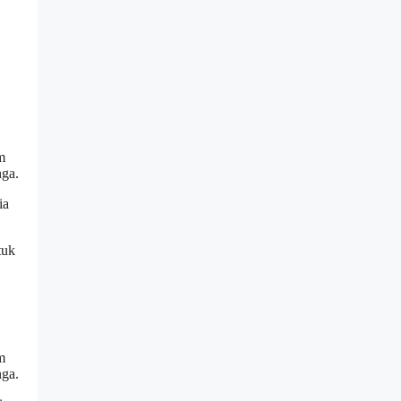
m
nga.
ia
tuk
m
nga.