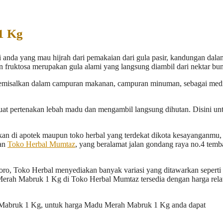
1 Kg
anda yang mau hijrah dari pemakaian dari gula pasir, kandungan dala
fruktosa merupakan gula alami yang langsung diambil dari nektar bu
semisalkan dalam campuran makanan, campuran minuman, sebagai med
at pertenakan lebah madu dan mengambil langsung dihutan. Disini un
an di apotek maupun toko herbal yang terdekat dikota kesayanganmu, 
kan
Toko Herbal Mumtaz
, yang beralamat jalan gondang raya no.4 temb
oro, Toko Herbal menyediakan banyak variasi yang ditawarkan seperti
Merah Mabruk 1 Kg di Toko Herbal Mumtaz tersedia dengan harga relat
 Mabruk 1 Kg, untuk harga Madu Merah Mabruk 1 Kg anda dapat