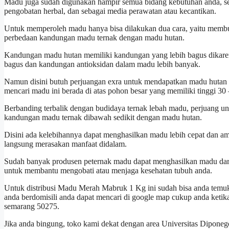
Madu juga sudah digunakan hampir semua bidang kebutuhan anda, 
pengobatan herbal, dan sebagai media perawatan atau kecantikan.
Untuk memperoleh madu hanya bisa dilakukan dua cara, yaitu membu
perbedaan kandungan madu ternak dengan madu hutan.
Kandungan madu hutan memiliki kandungan yang lebih bagus dikarenak
bagus dan kandungan antioksidan dalam madu lebih banyak.
Namun disini butuh perjuangan exra untuk mendapatkan madu hutan i
mencari madu ini berada di atas pohon besar yang memiliki tinggi 30
Berbanding terbalik dengan budidaya ternak lebah madu, perjuang u
kandungan madu ternak dibawah sedikit dengan madu hutan.
Disini ada kelebihannya dapat menghasilkan madu lebih cepat dan 
langsung merasakan manfaat didalam.
Sudah banyak produsen peternak madu dapat menghasilkan madu dari b
untuk membantu mengobati atau menjaga kesehatan tubuh anda.
Untuk distribusi Madu Merah Mabruk 1 Kg ini sudah bisa anda temuk
anda berdomisili anda dapat mencari di google map cukup anda keti
semarang 50275.
Jika anda bingung, toko kami dekat dengan area Universitas Diponeg