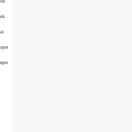
bih
tuk
ai
apat
bagus