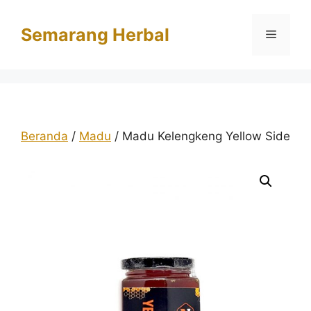
Langsung
ke
Semarang Herbal
Menu
isi
Beranda
/
Madu
/ Madu Kelengkeng Yellow Side