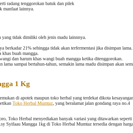
erti radang tenggorokan batuk dan pilek
k manfaat lainnya.
ang tidak dimiliki oleh jenis madu lainnnya.
berkadar 21% sehingga tidak akan terfermentasi jika disimpan lama.
a khas buah mangga.
wangi dan harum khas wangi buah mangga ketika ditenggorokan.
an lama sampai bertahun-tahun, semakin lama madu disimpan akan sem
ngga 1 Kg
temukan di apotek maupun toko herbal yang terdekat dikota kesayang
ketikan
Toko Herbal Mumtaz
, yang beralamat jalan gondang raya no.4
oro, Toko Herbal menyediakan banyak variasi yang ditawarkan seperti
 Asy Syifaau Mangga 1kg di Toko Herbal Mumtaz tersedia dengan harg