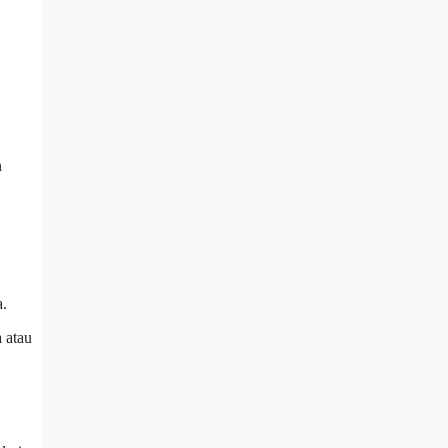
n
a.
 atau