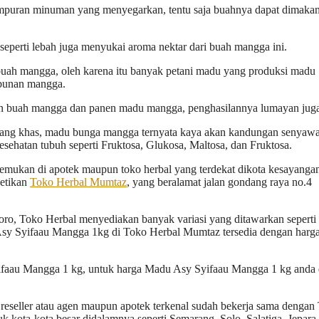
mpuran minuman yang menyegarkan, tentu saja buahnya dapat dimaka
eperti lebah juga menyukai aroma nektar dari buah mangga ini.
uah mangga, oleh karena itu banyak petani madu yang produksi madu
ebunan mangga.
nen buah mangga dan panen madu mangga, penghasilannya lumayan jug
ang khas, madu bunga mangga ternyata kaya akan kandungan senyawa
sehatan tubuh seperti Fruktosa, Glukosa, Maltosa, dan Fruktosa.
temukan di apotek maupun toko herbal yang terdekat dikota kesayang
ketikan
Toko Herbal Mumtaz
, yang beralamat jalan gondang raya no.4
oro, Toko Herbal menyediakan banyak variasi yang ditawarkan seperti
 Asy Syifaau Mangga 1kg di Toko Herbal Mumtaz tersedia dengan harg
faau Mangga 1 kg, untuk harga Madu Asy Syifaau Mangga 1 kg anda 
seller atau agen maupun apotek terkenal sudah bekerja sama dengan
k kota-kota besar didalamnya seperti Semarang, Solo, Salatiga, Jepara,