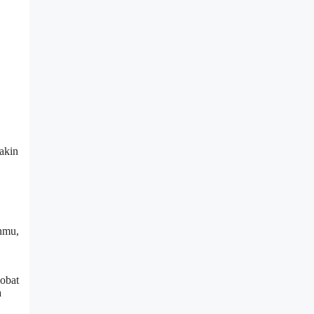
akin
anmu,
 obat
a