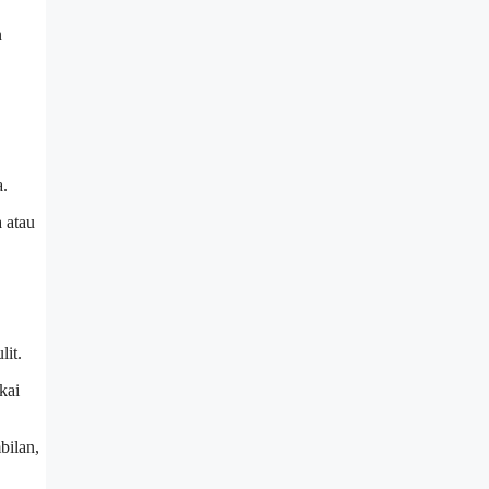
n
a.
 atau
lit.
kai
bilan,