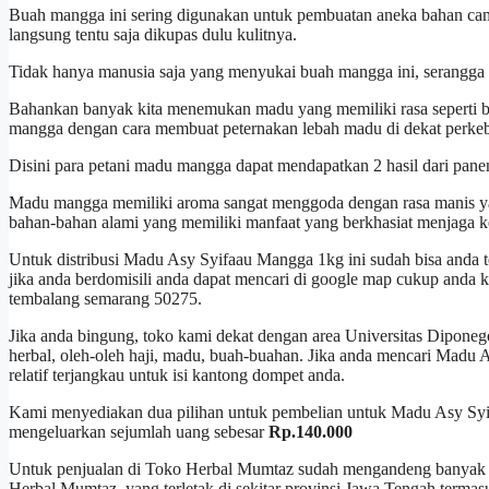
Buah mangga ini sering digunakan untuk pembuatan aneka bahan ca
langsung tentu saja dikupas dulu kulitnya.
Tidak hanya manusia saja yang menyukai buah mangga ini, serangga s
Bahankan banyak kita menemukan madu yang memiliki rasa seperti b
mangga dengan cara membuat peternakan lebah madu di dekat perk
Disini para petani madu mangga dapat mendapatkan 2 hasil dari pa
Madu mangga memiliki aroma sangat menggoda dengan rasa manis y
bahan-bahan alami yang memiliki manfaat yang berkhasiat menjaga ke
Untuk distribusi Madu Asy Syifaau Mangga 1kg ini sudah bisa anda 
jika anda berdomisili anda dapat mencari di google map cukup anda 
tembalang semarang 50275.
Jika anda bingung, toko kami dekat dengan area Universitas Diponeg
herbal, oleh-oleh haji, madu, buah-buahan. Jika anda mencari Madu
relatif terjangkau untuk isi kantong dompet anda.
Kami menyediakan dua pilihan untuk pembelian untuk Madu Asy Syi
mengeluarkan sejumlah uang sebesar
Rp.140.000
Untuk penjualan di Toko Herbal Mumtaz sudah mengandeng banyak re
Herbal Mumtaz, yang terletak di sekitar provinsi Jawa Tengah termasu