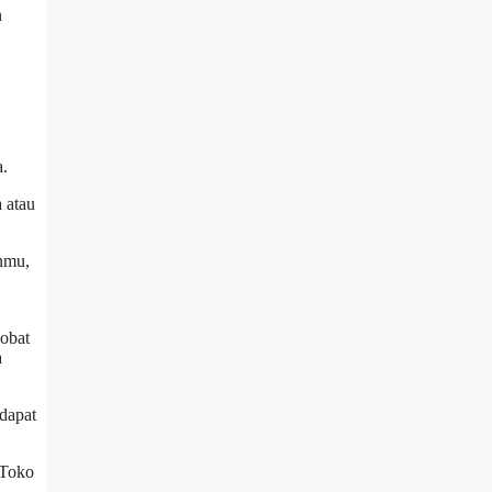
n
a.
 atau
anmu,
 obat
a
dapat
 Toko