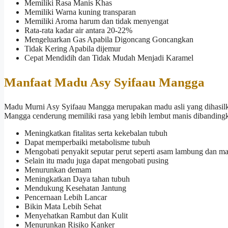
Memiliki Rasa Manis Khas
Memiliki Warna kuning transparan
Memiliki Aroma harum dan tidak menyengat
Rata-rata kadar air antara 20-22%
Mengeluarkan Gas Apabila Digoncang Goncangkan
Tidak Kering Apabila dijemur
Cepat Mendidih dan Tidak Mudah Menjadi Karamel
Manfaat Madu Asy Syifaau Mangga
Madu Murni Asy Syifaau Mangga merupakan madu asli yang dihasilka
Mangga cenderung memiliki rasa yang lebih lembut manis dibandingk
Meningkatkan fitalitas serta kekebalan tubuh
Dapat memperbaiki metabolisme tubuh
Mengobati penyakit seputar perut seperti asam lambung dan m
Selain itu madu juga dapat mengobati pusing
Menurunkan demam
Meningkatkan Daya tahan tubuh
Mendukung Kesehatan Jantung
Pencernaan Lebih Lancar
Bikin Mata Lebih Sehat
Menyehatkan Rambut dan Kulit
Menurunkan Risiko Kanker