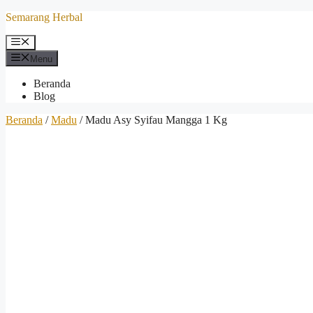
Langsung
Semarang Herbal
ke
isi
Menu
Menu
Beranda
Blog
Beranda
/
Madu
/ Madu Asy Syifau Mangga 1 Kg