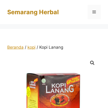
Langsung
ke
Semarang Herbal
Menu
isi
Beranda
/
kopi
/ Kopi Lanang