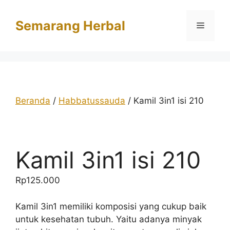
Langsung
ke
Semarang Herbal
Menu
isi
Beranda
/
Habbatussauda
/ Kamil 3in1 isi 210
Kamil 3in1 isi 210
Rp
125.000
Kamil 3in1 memiliki komposisi yang cukup baik
untuk kesehatan tubuh. Yaitu adanya minyak