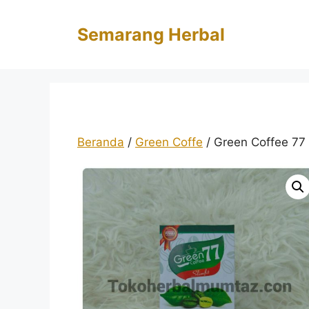
Langsung
ke
Semarang Herbal
isi
Beranda
/
Green Coffe
/ Green Coffee 77