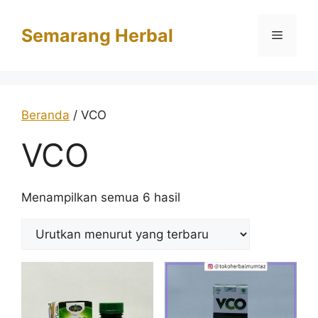
Langsung
ke
Semarang Herbal
Menu
isi
Beranda
/ VCO
VCO
Diurutkan
Menampilkan semua 6 hasil
menurut
yang
terbaru