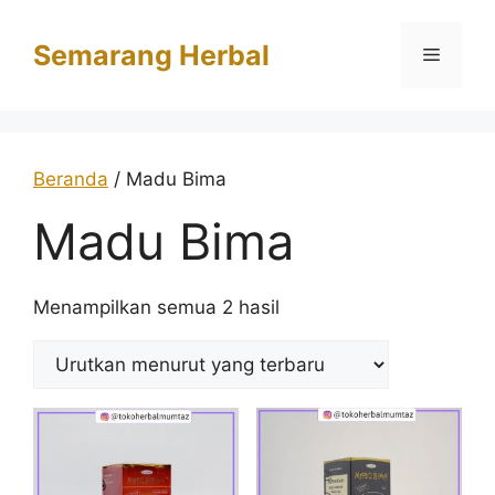
Langsung
ke
Semarang Herbal
Menu
isi
Beranda
/ Madu Bima
Madu Bima
Diurutkan
Menampilkan semua 2 hasil
menurut
yang
terbaru