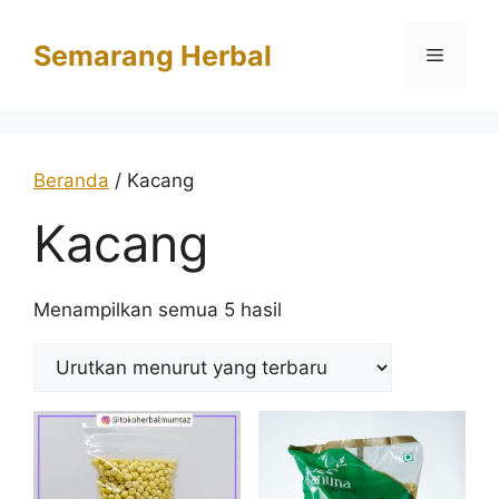
Langsung
ke
Semarang Herbal
Menu
isi
Beranda
/ Kacang
Kacang
Diurutkan
Menampilkan semua 5 hasil
menurut
yang
terbaru