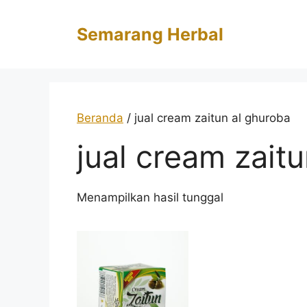
Langsung
ke
Semarang Herbal
isi
Beranda
/ jual cream zaitun al ghuroba
jual cream zait
Menampilkan hasil tunggal