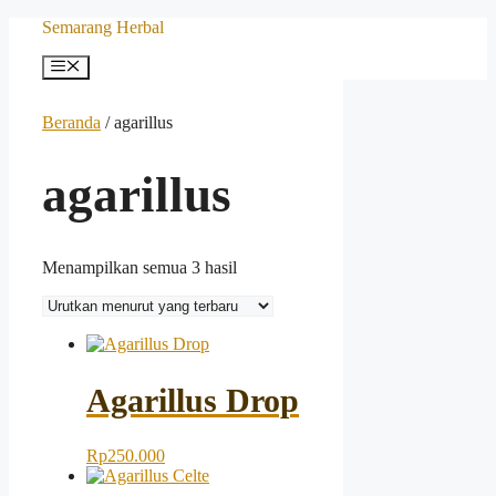
Langsung
Semarang Herbal
ke
isi
Menu
Beranda
/ agarillus
agarillus
Diurutkan
Menampilkan semua 3 hasil
menurut
yang
terbaru
Agarillus Drop
Rp
250.000